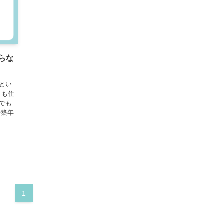
らな
とい
りも住
でも
や築年
1